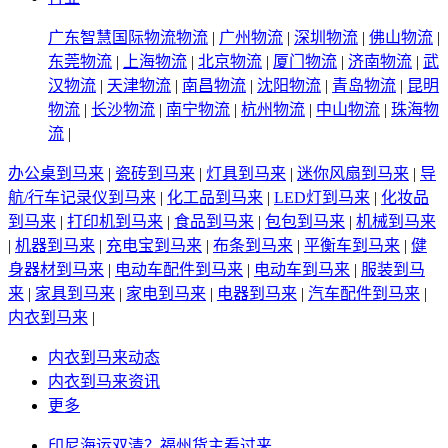
广东智慧国际物流物流
|
广州物流
|
深圳物流
|
佛山物流
|
东莞物流
|
上海物流
|
北京物流
|
厦门物流
|
济南物流
|
武
汉物流
|
天津物流
|
南昌物流
|
沈阳物流
|
青岛物流
|
昆明
物流
|
长沙物流
|
南宁物流
|
杭州物流
|
中山物流
|
珠海物
流
|
办公桌到马来
|
瓷砖到马来
|
灯具到马来
|
迷你风扇到马来
|
导
航/行车记录仪到马来
|
化工品到马来
|
LED灯到马来
|
化妆品
到马来
|
打印机到马来
|
食品到马来
|
包包到马来
|
机械到马来
|
机器到马来
|
充电宝到马来
|
布条到马来
|
平衡车到马来
|
健
身器材到马来
|
电动车配件到马来
|
电动车到马来
|
服装到马
来
|
家具到马来
|
家电到马来
|
电器到马来
|
汽车配件到马来
|
内衣到马来
|
内衣到马来动态
内衣到马来资讯
更多
印尼海运双清？福州货主看过来