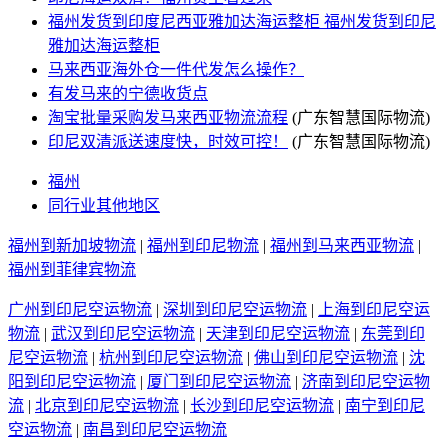
福州发货到印度尼西亚雅加达海运整柜 福州发货到印尼
雅加达海运整柜
马来西亚海外仓一件代发怎么操作？
有发马来的宁德收货点
淘宝批量采购发马来西亚物流流程
(广东智慧国际物流)
印尼双清派送速度快，时效可控！
(广东智慧国际物流)
福州
同行业其他地区
福州到新加坡物流
|
福州到印尼物流
|
福州到马来西亚物流
|
福州到菲律宾物流
广州到印尼空运物流
|
深圳到印尼空运物流
|
上海到印尼空运
物流
|
武汉到印尼空运物流
|
天津到印尼空运物流
|
东莞到印
尼空运物流
|
杭州到印尼空运物流
|
佛山到印尼空运物流
|
沈
阳到印尼空运物流
|
厦门到印尼空运物流
|
济南到印尼空运物
流
|
北京到印尼空运物流
|
长沙到印尼空运物流
|
南宁到印尼
空运物流
|
南昌到印尼空运物流